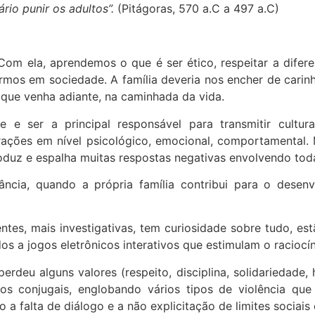
rio punir os adultos”.
(Pitágoras, 570 a.C a 497 a.C)
 Com ela, aprendemos o que é ser ético, respeitar a difer
rmos em sociedade. A família deveria nos encher de cari
 que venha adiante, na caminhada da vida.
e e ser a principal responsável para transmitir cultu
ções em nível psicológico, emocional, comportamental. M
roduz e espalha muitas respostas negativas envolvendo tod
fância, quando a própria família contribui para o dese
gentes, mais investigativas, tem curiosidade sobre tudo, 
s a jogos eletrônicos interativos que estimulam o raciocín
perdeu alguns valores (respeito, disciplina, solidariedade,
litos conjugais, englobando vários tipos de violência 
 a falta de diálogo e a não explicitação de limites sociais 