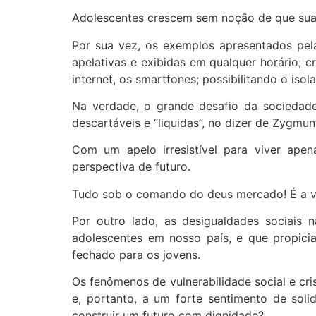
Adolescentes crescem sem noção de que sua 
Por sua vez, os exemplos apresentados pelas
apelativas e exibidas em qualquer horário; 
internet, os smartfones; possibilitando o iso
Na verdade, o grande desafio da sociedad
descartáveis e “liquidas”, no dizer de Zygmu
Com um apelo irresistível para viver ape
perspectiva de futuro.
Tudo sob o comando do deus mercado! É a vit
Por outro lado, as desigualdades sociais 
adolescentes em nosso país, e que propiciam
fechado para os jovens.
Os fenômenos de vulnerabilidade social e cri
e, portanto, a um forte sentimento de soli
construir um futuro com dignidade?