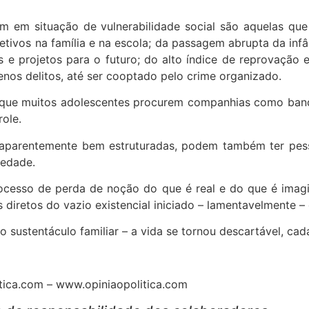
am em situação de vulnerabilidade social são aquelas qu
fetivos na família e na escola; da passagem abrupta da inf
nais e projetos para o futuro; do alto índice de reprovaçã
nos delitos, até ser cooptado pelo crime organizado.
 que muitos adolescentes procurem companhias como bando
ole.
ia, aparentemente bem estruturadas, podem também ter pe
iedade.
ocesso de perda de noção do que é real e do que é imagi
s diretos do vazio existencial iniciado – lamentavelmente – 
ustentáculo familiar – a vida se tornou descartável, cada
tica.com
– www.opiniaopolitica.com