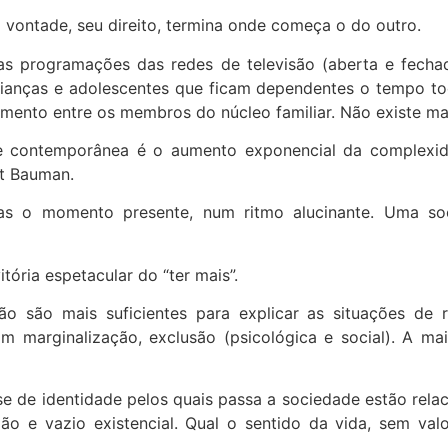
vontade, seu direito, termina onde começa o do outro.
 programações das redes de televisão (aberta e fechada)
crianças e adolescentes que ficam dependentes o tempo t
lamento entre os membros do núcleo familiar. Não existe ma
e contemporânea é o aumento exponencial da complexida
nt Bauman.
nas o momento presente, num ritmo alucinante. Uma s
ória espetacular do “ter mais”.
não são mais suficientes para explicar as situações d
 marginalização, exclusão (psicológica e social). A maio
se de identidade pelos quais passa a sociedade estão rel
dão e vazio existencial. Qual o sentido da vida, sem va