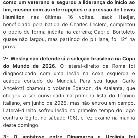
como um veterano e segurou a liderança do início ao
fim, mesmo com as interrupções e a pressão de Lewis
Hamilton
nas últimas 16 voltas. Isack Hadjar,
beneficiado pela batida de Charles Leclerc, completou
o pódio de forma inédita na carreira; Gabriel Bortoleto
quase não largou, mas partindo do pit lane, foi 12º na
prova.
2-
Wesley não defenderá a seleção brasileira na Copa
do Mundo de 2026.
O lateral-direito da Roma foi
diagnosticado com uma lesão na coxa esquerda e
acabou cortado do Mundial. Para seu lugar, Carlo
Ancelotti chamou o volante Éderson, da Atalanta, que
chegou a ser convocado na primeira lista do técnico
italiano, em junho de 2025, mas não entrou em campo.
Lateral-direito sofreu lesão no primeiro tempo do jogo
contra o Egito, no sábado (06), e fez exame na manhã
deste domingo.
3- O amistoso entre Dinamarca e Ucrânia foi