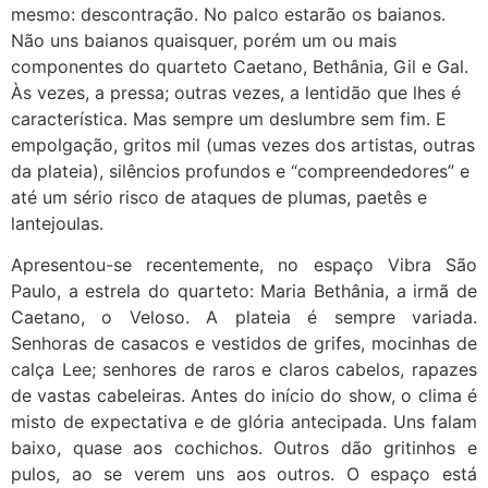
mesmo: descontração. No palco estarão os baianos.
Não uns baianos quaisquer, porém um ou mais
componentes do quarteto Caetano, Bethânia, Gil e Gal.
Às vezes, a pressa; outras vezes, a lentidão que lhes é
característica. Mas sempre um deslumbre sem fim. E
empolgação, gritos mil (umas vezes dos artistas, outras
da plateia), silêncios profundos e “compreendedores” e
até um sério risco de ataques de plumas, paetês e
lantejoulas.
Apresentou-se recentemente, no espaço Vibra São
Paulo, a estrela do quarteto: Maria Bethânia, a irmã de
Caetano, o Veloso. A plateia é sempre variada.
Senhoras de casacos e vestidos de grifes, mocinhas de
calça Lee; senhores de raros e claros cabelos, rapazes
de vastas cabeleiras. Antes do início do show, o clima é
misto de expectativa e de glória antecipada. Uns falam
baixo, quase aos cochichos. Outros dão gritinhos e
pulos, ao se verem uns aos outros. O espaço está