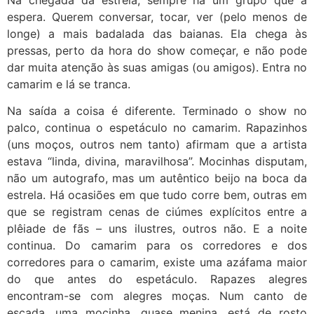
espera. Querem conversar, tocar, ver (pelo menos de
longe) a mais badalada das baianas. Ela chega às
pressas, perto da hora do show começar, e não pode
dar muita atenção às suas amigas (ou amigos). Entra no
camarim e lá se tranca.
Na saída a coisa é diferente. Terminado o show no
palco, continua o espetáculo no camarim. Rapazinhos
(uns moços, outros nem tanto) afirmam que a artista
estava “linda, divina, maravilhosa”. Mocinhas disputam,
não um autografo, mas um autêntico beijo na boca da
estrela. Há ocasiões em que tudo corre bem, outras em
que se registram cenas de ciúmes explícitos entre a
plêiade de fãs – uns ilustres, outros não. E a noite
continua. Do camarim para os corredores e dos
corredores para o camarim, existe uma azáfama maior
do que antes do espetáculo. Rapazes alegres
encontram-se com alegres moças. Num canto de
escada, uma mocinha, quase menina, está de rosto