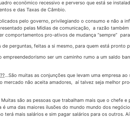
quadro econömico recessivo e perverso que está se instal
mentos e das Taxas de Câmbio.
icados pelo governo, privilegiando o consumo e não a in
apresentado pelas Mídias de comunicação, a razão também
ter comportamentos pro-ativos de mudança “sempre” para 
s de perguntas, feitas a si mesmo, para quem está pronto 
o empreendedorismo ser um caminho rumo a um saldo bancár
??
…São muitas as conjunções que levam uma empresa ao s
 o mercado não aceita amadores, aí talvez seja melhor proc
 Muitas são as pessoas que trabalham mais que o chefe e
ta é uma das maiores ilusões do mundo mundo dos negócios
o terá mais salários e sim pagar salários para os outros. 