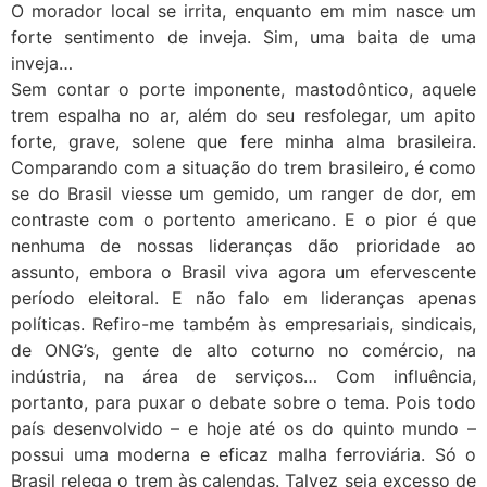
O morador local se irrita, enquanto em mim nasce um
forte sentimento de inveja. Sim, uma baita de uma
inveja…
Sem contar o porte imponente, mastodôntico, aquele
trem espalha no ar, além do seu resfolegar, um apito
forte, grave, solene que fere minha alma brasileira.
Comparando com a situação do trem brasileiro, é como
se do Brasil viesse um gemido, um ranger de dor, em
contraste com o portento americano. E o pior é que
nenhuma de nossas lideranças dão prioridade ao
assunto, embora o Brasil viva agora um efervescente
período eleitoral. E não falo em lideranças apenas
políticas. Refiro-me também às empresariais, sindicais,
de ONG’s, gente de alto coturno no comércio, na
indústria, na área de serviços… Com influência,
portanto, para puxar o debate sobre o tema. Pois todo
país desenvolvido – e hoje até os do quinto mundo –
possui uma moderna e eficaz malha ferroviária. Só o
Brasil relega o trem às calendas. Talvez seja excesso de