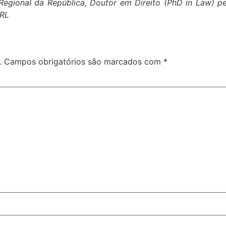
Regional da República, Doutor em Direito (PhD in Law) 
NRL
.
Campos obrigatórios são marcados com
*