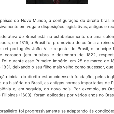
países do Novo Mundo, a configuração do direito brasile
ssivamente em voga e disposições legislativas, antigas e rec
 Federativa do Brasil está no estabelecimento de uma co
depois, em 1815, o Brasil foi promovido de colônia a reino
 rei português João VI e regente do Brasil, o príncipe
o e coroado (em outubro e dezembro de 1822, respecti
oi durante esse Primeiro Império, em 25 de março de 1824
 1831, deixando o seu filho mais velho como sucessor, que 
 inicial do direito estadunidense à fundação, pelos ingle
 da história do Brasil, as antigas normas importadas de P
colônia e, em seguida, do novo país. Por exemplo, as O
ilipinas (1603), foram aplicadas por vários anos no Brasi
 brasileiro foi progressivamente se adaptando às condiçõe