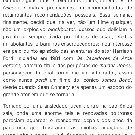
exibido alguns bons e celebrados títulos, detentores de
Oscars
e outras premiações, ou acompanhados de
retumbantes recomendações pessoais. Essa semana,
finalmente, decidi que iria ver, não um filme qualquer,
não um explosivo
blockbuster,
desses que deliciam a
juventude sempre ávida por filmes de ação, efeitos
mirabolantes e barulhos ensurdecedores; meu interesse
era pelo quinto episódio das aventuras do ator Harrison
Ford, iniciadas em 1981 com
Os Caçadores da Arca
Perdida,
primeiro título das peripécias de
Indiana Jones,
personagem do qual tornei-me um admirador, assim
como nunca
perdi
um filme do icônico
James Bond
,
desde quando Sean Connery era apenas um esboço do
grande ator em que se tornaria.
Tomado por uma ansiedade juvenil, entrei na babilônica
sala, onde uma enorme tela e renovadas poltronas
pareciam aguardar o reencontro depois dos anos de
pandemia que frustraram as minhas audições de
espectador semanal e fiel. Acomodado, experimentei a