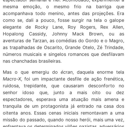
mesma emoção, o mesmo frio na barriga que
acompanhava todo menino, antes das projeções. Era
como se, dali a pouco, fosse surgir na tela o galope
elegante de Rocky Lane, Roy Rogers, Rex Allen,
Hopalong Cassidy, Johnny Mack Brown, ou as
aventuras de Tarzan, as comédias do Gordo e o Magro,
as trapalhadas de Oscarito, Grande Otelo, Zé Trindade,
números musicais e singelos romances que desfilavam
nas chanchadas brasileiras.
Mas o que emergiu do
écran
, daquela enorme tela
Macro-X
, foi um impactante desfile de ação frenética,
ruidosa, trepidante, que causaram desconforto no
senhor idoso que, junto a mais oito ou dez
espectadores, esperava uma atuação mais amena e
tranquila de um protagonista já entrado na casa dos
oitenta anos. Essas cenas iniciais remontavam a uma
missão do passado, quando nosso herói, mais uma vez,
enfrentava os determinados vilões nazistas, adversários