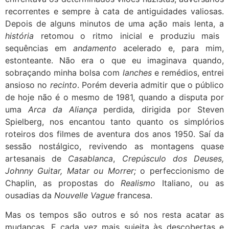
recorrentes e sempre à cata de antiguidades valiosas.
Depois de alguns minutos de uma ação mais lenta, a
história
retomou o ritmo inicial e produziu mais
sequências em
andamento
acelerado e, para mim,
estonteante. Não era o que eu imaginava quando,
sobraçando minha bolsa com
lanches
e remédios, entrei
ansioso no
recinto
. Porém deveria admitir que o público
de hoje não é o mesmo de 1981, quando a disputa por
uma
Arca da Aliança
perdida
,
dirigida por Steven
Spielberg, nos encantou tanto quanto os simplórios
roteiros dos filmes de aventura dos anos 1950. Saí da
sessão nostálgico, revivendo as montagens quase
artesanais de
Casablanca
,
Crepúsculo dos
Deuses,
Johnny Guitar, Matar ou Morrer;
o perfeccionismo de
Chaplin, as propostas do
Realismo
Italiano, ou as
ousadias da
Nouvelle Vague
francesa.
Mas os tempos são outros e só nos resta acatar as
mudanças. E cada vez mais sujeita às descobertas e