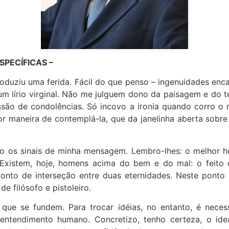
SPECÍFICAS –
duziu uma ferida. Fácil do que penso – ingenuidades enc
um lírio virginal. Não me julguem dono da paisagem e d
ssão de condolências. Só incovo a ironia quando corro o 
r maneira de contemplá-la, que da janelinha aberta sobre
o os sinais de minha mensagem. Lembro-lhes: o melhor 
. Existem, hoje, homens acima do bem e do mal: o feito d
 ponto de interseção entre duas eternidades. Neste pon
e filósofo e pistoleiro.
 se fundem. Para trocar idéias, no entanto, é necessário,
tendimento humano. Concretizo, tenho certeza, o ideal