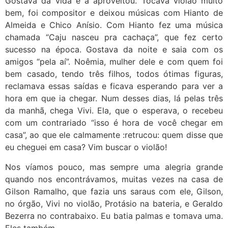
Gostava da vida e a aproveitou. Tocava violão muito
bem, foi compositor e deixou músicas com Hianto de
Almeida e Chico Anísio. Com Hianto fez uma música
chamada “Caju nasceu pra cachaça”, que fez certo
sucesso na época. Gostava da noite e saia com os
amigos “pela aí”. Noêmia, mulher dele e com quem foi
bem casado, tendo três filhos, todos ótimas figuras,
reclamava essas saídas e ficava esperando para ver a
hora em que ia chegar. Num desses dias, lá pelas três
da manhã, chega Vivi. Ela, que o esperava, o recebeu
com um contrariado “isso é hora de você chegar em
casa”, ao que ele calmamente :retrucou: quem disse que
eu cheguei em casa? Vim buscar o violão!
Nos víamos pouco, mas sempre uma alegria grande
quando nos encontrávamos, muitas vezes na casa de
Gilson Ramalho, que fazia uns saraus com ele, Gilson,
no órgão, Vivi no violão, Protásio na bateria, e Geraldo
Bezerra no contrabaixo. Eu batia palmas e tomava uma.
Eles também.