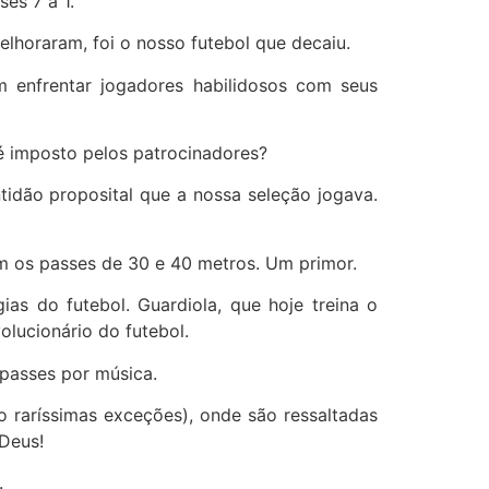
es 7 a 1.
elhoraram, foi o nosso futebol que decaiu.
m enfrentar jogadores habilidosos com seus
é imposto pelos patrocinadores?
tidão proposital que a nossa seleção jogava.
m os passes de 30 e 40 metros. Um primor.
s do futebol. Guardiola, que hoje treina o
lucionário do futebol.
 passes por música.
 raríssimas exceções), onde são ressaltadas
 Deus!
.