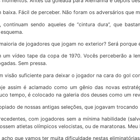
s momentos. Antes da goleada para Alemanha e depois dess
em baixa. Fácil de perceber. Não foram os adversários que m
s, continuam sendo aqueles de “cintura dura”, que basta
 esquema.
maioria de jogadores que jogam no exterior? Será porque 
m um vídeo tape da copa de 1970. Vocês perceberão a len
ogadas. Sem pressa.
visão suficiente para deixar o jogador na cara do gol co
e assim é aclamado como um gênio das novas estratégia
uco tempo, é colocado na galeria dos deuses como um revo
copiado de nossas antigas seleções, que jogavam trocando
ecedentes, com jogadores sem a mínima habilidade (salvo
fossem atletas olímpicos velocistas, ou de maratonas. Meu
 acho que vamos ter muita dificuldade nestas eliminatórias