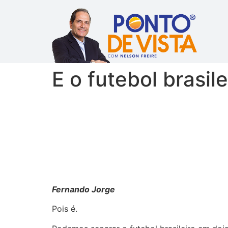
E o futebol brasil
Fernando Jorge
Pois é.