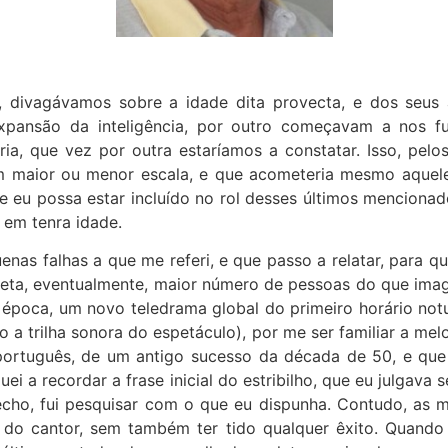
divagávamos sobre a idade dita provecta, e dos seus al
expansão da inteligência, por outro começavam a nos fu
ria, que vez por outra estaríamos a constatar. Isso, pe
 em maior ou menor escala, e que acometeria mesmo aque
 eu possa estar incluído no rol desses últimos mencionado
 em tenra idade.
as falhas a que me referi, e que passo a relatar, para qu
ta, eventualmente, maior número de pessoas do que imagi
 época, um novo teledrama global do primeiro horário not
a trilha sonora do espetáculo), por me ser familiar a mel
m português, de um antigo sucesso da década de 50, e qu
ei a recordar a frase inicial do estribilho, que eu julgava
cho, fui pesquisar com o que eu dispunha. Contudo, as 
 do cantor, sem também ter tido qualquer êxito. Quando 