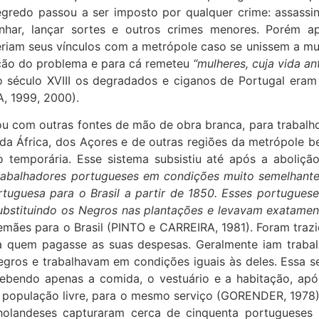
egredo passou a ser imposto por qualquer crime: assassina
divinhar, lançar sortes e outros crimes menores. Porém
am seus vínculos com a metrópole caso se unissem a mulh
ução do problema e para cá remeteu
“mulheres, cuja vida an
o século XVIII os degradados e ciganos de Portugal era
A, 1999, 2000).
 com outras fontes de mão de obra branca, para trabalho 
da África, dos Açores e de outras regiões da metrópole b
o temporária. Esse sistema subsistiu até após a aboliç
o trabalhadores portugueses em condições muito semelhant
tuguesa para o Brasil a partir de 1850. Esses portugues
bstituindo os Negros nas plantações e levavam exatamen
mães para o Brasil (PINTO e CARREIRA, 1981). Foram trazi
 quem pagasse as suas despesas. Geralmente iam trabal
gros e trabalhavam em condições iguais às deles. Essa se
ebendo apenas a comida, o vestuário e a habitação, ap
 população livre, para o mesmo serviço (GORENDER, 1978)
s holandeses capturaram cerca de cinquenta portuguese