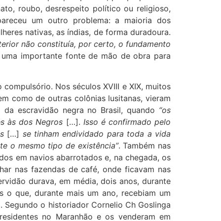
to, roubo, desrespeito político ou religioso,
 apareceu um outro problema: a maioria dos
eres nativas, as índias, de forma duradoura.
terior não constituía, por certo, o fundamento
m uma importante fonte de mão de obra para
compulsório. Nos séculos XVIII e XIX, muitos
em como de outras colônias lusitanas, vieram
ão da escravidão negra no Brasil, quando
“os
es às dos Negros
[…].
Isso é confirmado pelo
es
[…]
se tinham endividado para toda a vida
te o mesmo tipo de existência”
. Também nas
dos em navios abarrotados e, na chegada, os
har nas fazendas de café, onde ficavam nas
rvidão durava, em média, dois anos, durante
ós o que, durante mais um ano, recebiam um
. Segundo o historiador Cornelio Ch Goslinga
s residentes no Maranhão e os venderam em