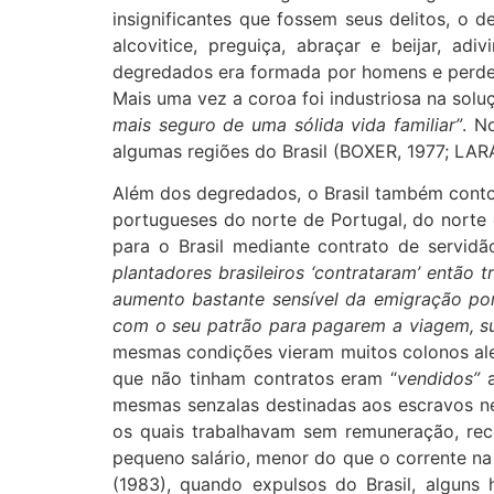
insignificantes que fossem seus delitos, o d
alcovitice, preguiça, abraçar e beijar, a
degredados era formada por homens e perderi
Mais uma vez a coroa foi industriosa na sol
mais seguro de uma sólida vida familiar”
. N
algumas regiões do Brasil (BOXER, 1977; LAR
Além dos degredados, o Brasil também contou
portugueses do norte de Portugal, do norte 
para o Brasil mediante contrato de servidã
plantadores brasileiros ‘contrataram’ entã
aumento bastante sensível da emigração por
com o seu patrão para pagarem a viagem, su
mesmas condições vieram muitos colonos ale
que não tinham contratos eram “
vendidos”
a
mesmas senzalas destinadas aos escravos ne
os quais trabalhavam sem remuneração, rec
pequeno salário, menor do que o corrente na
(1983), quando expulsos do Brasil, algun