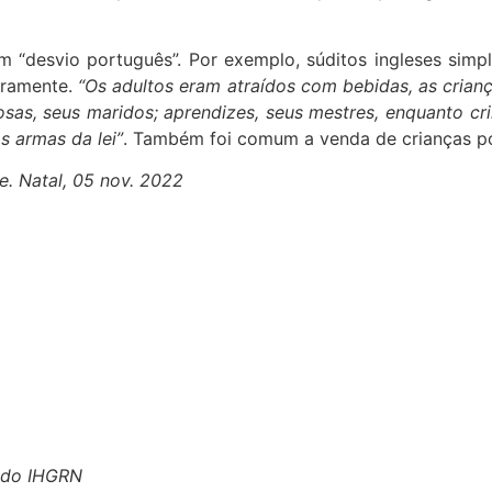
 “desvio português”. Por exemplo, súditos ingleses simp
eiramente.
“Os adultos eram atraídos com bebidas, as cria
osas, seus maridos; aprendizes, seus mestres, enquanto c
s armas da lei”
. Também foi comum a venda de crianças po
e. Natal, 05 nov. 2022
 do IHGRN