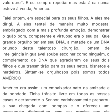
vale ouro¨. E eu, sempre repetia: mas esta área nunca
esteve à venda, Américo.
Falei ontem, em especial para os seus filhos. A eles me
dirigi. A eles tentei de maneira muito modesta,
embriagado com a mais profunda emoção, demonstrar
o quão bom, competente e virtuoso era o seu pai. Que
grande orgulho ter em seu DNA, a metade de um DNA
oriundo deste talentoso cirurgião. Homem de
inteligência inigualável soube escolher como ninguém, o
complemento de DNA que agraciaram os seus dois
filhos e que transmitirão para os seus netos, bisnetos e
herdeiros. Sintam-se orgulhosos pois somos todos
AMÉRICO.
Américo era assim: um embaixador nato da amizade e
da bondade. Tinha trânsito livre em todas as nossas
casas e certamente o Senhor, carinhosamente preparou
a sua chegada com pompas e o ofereceu um
passaporte diplomático, sem ser preciso que ele