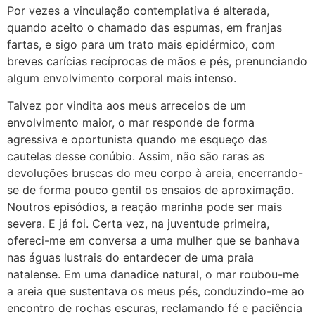
Por vezes a vinculação contemplativa é alterada,
quando aceito o chamado das espumas, em franjas
fartas, e sigo para um trato mais epidérmico, com
breves carícias recíprocas de mãos e pés, prenunciando
algum envolvimento corporal mais intenso.
Talvez por vindita aos meus arreceios de um
envolvimento maior, o mar responde de forma
agressiva e oportunista quando me esqueço das
cautelas desse conúbio. Assim, não são raras as
devoluções bruscas do meu corpo à areia, encerrando-
se de forma pouco gentil os ensaios de aproximação.
Noutros episódios, a reação marinha pode ser mais
severa. E já foi. Certa vez, na juventude primeira,
ofereci-me em conversa a uma mulher que se banhava
nas águas lustrais do entardecer de uma praia
natalense. Em uma danadice natural, o mar roubou-me
a areia que sustentava os meus pés, conduzindo-me ao
encontro de rochas escuras, reclamando fé e paciência